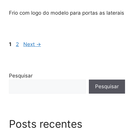
Frio com logo do modelo para portas as laterais
Page
Page
1
2
Next
→
Pesquisar
Pesquisar
Posts recentes